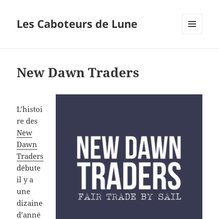
Les Caboteurs de Lune
MENU
ET
WIDGETS
New Dawn Traders
L’histoi
re des
New
Dawn
Traders
débute
il y a
une
dizaine
d’anné