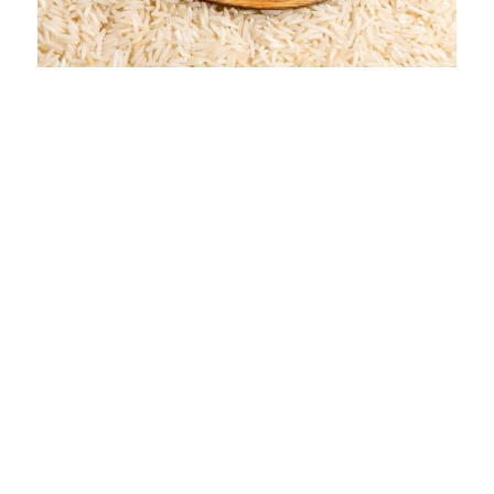
Le riz Carolino
Le riz Carolino est une variété de riz rond,
faible en amylose et crémeux, riche en
micronutriments et fibres. Le riz du Baixo
Mondego détient le statut d’IGP (Indication
Géographique Protégée).
Jorge Vieira pratique l’
agriculture
intégrée
, une méthode d’agriculture
holistique durable.
Précommande
: 4€50 le kg 20€ le sac de
5kg (4€/kg)