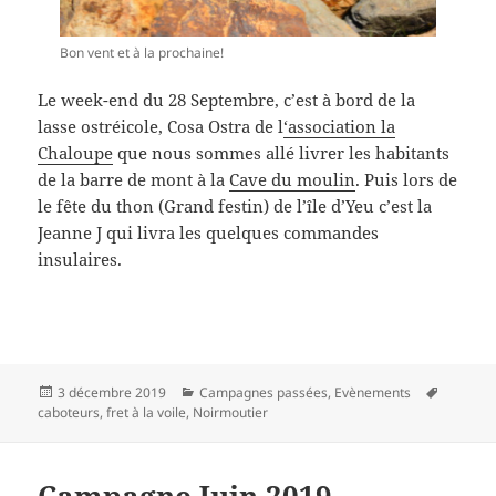
Bon vent et à la prochaine!
Le week-end du 28 Septembre, c’est à bord de la
lasse ostréicole, Cosa Ostra de l
‘association la
Chaloupe
que nous sommes allé livrer les habitants
de la barre de mont à la
Cave du moulin
. Puis lors de
le fête du thon (Grand festin) de l’île d’Yeu c’est la
Jeanne J qui livra les quelques commandes
insulaires.
Publié
Catégories
Mots-
3 décembre 2019
Campagnes passées
,
Evènements
le
clés
caboteurs
,
fret à la voile
,
Noirmoutier