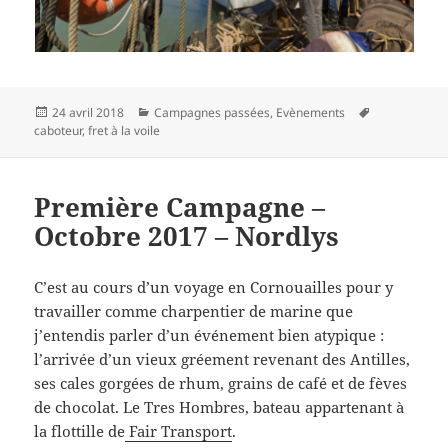
Publié
Catégories
Mots-
24 avril 2018
Campagnes passées
,
Evènements
le
clés
caboteur
,
fret à la voile
Première Campagne –
Octobre 2017 – Nordlys
C’est au cours d’un voyage en Cornouailles pour y
travailler comme charpentier de marine que
j’entendis parler d’un événement bien atypique :
l’arrivée d’un vieux gréement revenant des Antilles,
ses cales gorgées de rhum, grains de café et de fèves
de chocolat. Le Tres Hombres, bateau appartenant à
la flottille de
Fair Transport
.