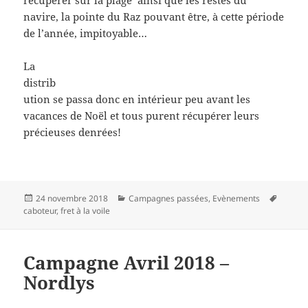
récupérer sur la plage ainsi que les restes du
navire, la pointe du Raz pouvant être, à cette période
de l’année, impitoyable…
La
distrib
ution se passa donc en intérieur peu avant les
vacances de Noël et tous purent récupérer leurs
précieuses denrées!
Publié
Catégories
Mots-
24 novembre 2018
Campagnes passées
,
Evènements
le
clés
caboteur
,
fret à la voile
Campagne Avril 2018 –
Nordlys