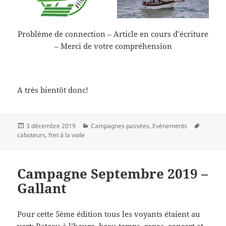
Problème de connection – Article en cours d’écriture
– Merci de votre compréhension
A très bientôt donc!
Publié
Catégories
Mots-
3 décembre 2019
Campagnes passées
,
Evènements
le
clés
caboteurs
,
fret à la voile
Campagne Septembre 2019 –
Gallant
Pour cette 5ème édition tous les voyants étaient au